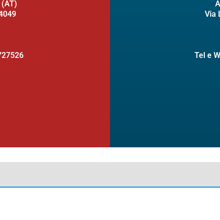
(AT)
A
14049
Via 
727526
Tel e 