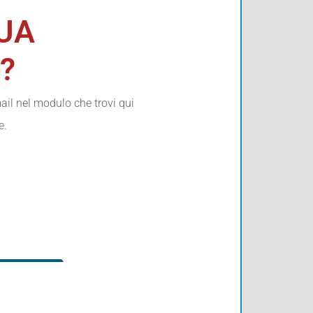
UA
​
mail nel modulo che trovi qui
e.