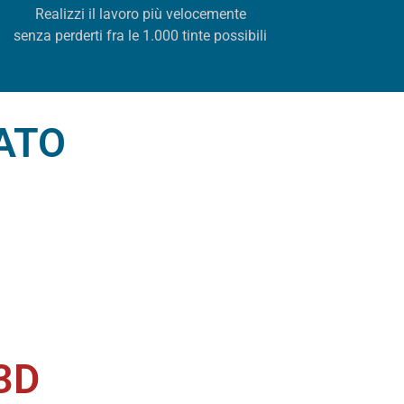
Realizzi il lavoro più velocemente
senza perderti fra le 1.000 tinte possibili
ATO
3D