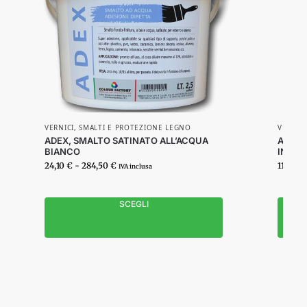
VERNICI
,
SMALTI E PROTEZIONE LEGNO
VERNICI
ADEX, SMALTO SATINATO ALL’ACQUA
ATRIA
BIANCO
INTER
24,10
€
-
284,50
€
11,00
€
IVA inclusa
SCEGLI