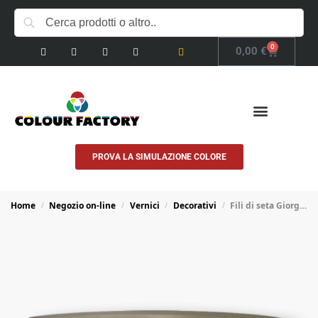
0
0,00
€
PROVA LA SIMULAZIONE COLORE
COSA FACCIAMO
Home
Negozio on-line
Vernici
Decorativi
Fili di seta Giorgio Graesan
/
/
/
/