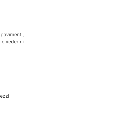
 pavimenti,
a chiedermi
pezzi