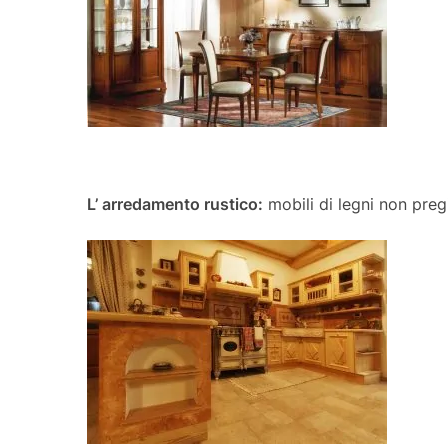
L’ arredamento rustico:
mobili di legni non preg