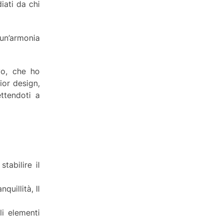
iati da chi
 un’armonia
vo, che ho
rior design,
ttendoti a
tabilire il
quillità, Il
li elementi