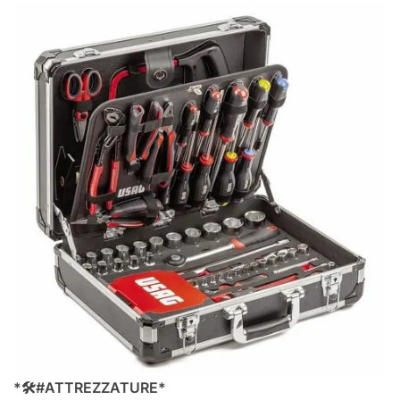
*
🛠
️#ATTREZZATURE*