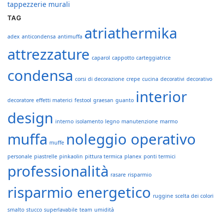
tappezzerie murali
TAG
atriathermika
adex
anticondensa
antimuffa
attrezzature
caparol
cappotto
carteggiatrice
condensa
corsi di decorazione
crepe
cucina
decorativi
decorativo
interior
decoratore
effetti materici
festool
graesan
guanto
design
interno
isolamento
legno
manutenzione
marmo
muffa
noleggio operativo
muffe
personale
piastrelle
pinkaolin
pittura termica
planex
ponti termici
professionalità
rasare
risparmio
risparmio energetico
ruggine
scelta dei colori
smalto
stucco
superlavabile
team
umidità