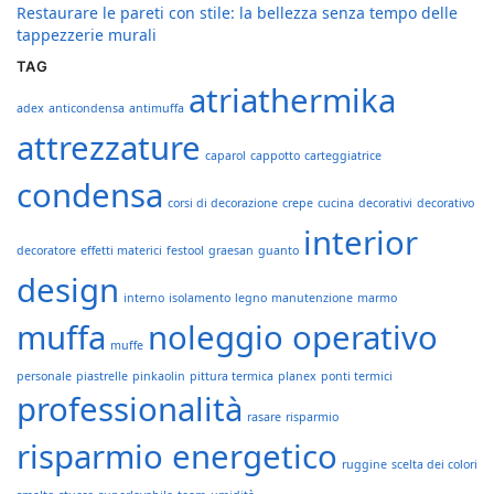
Restaurare le pareti con stile: la bellezza senza tempo delle
tappezzerie murali
TAG
atriathermika
adex
anticondensa
antimuffa
attrezzature
caparol
cappotto
carteggiatrice
condensa
corsi di decorazione
crepe
cucina
decorativi
decorativo
interior
decoratore
effetti materici
festool
graesan
guanto
design
interno
isolamento
legno
manutenzione
marmo
muffa
noleggio operativo
muffe
personale
piastrelle
pinkaolin
pittura termica
planex
ponti termici
professionalità
rasare
risparmio
risparmio energetico
ruggine
scelta dei colori