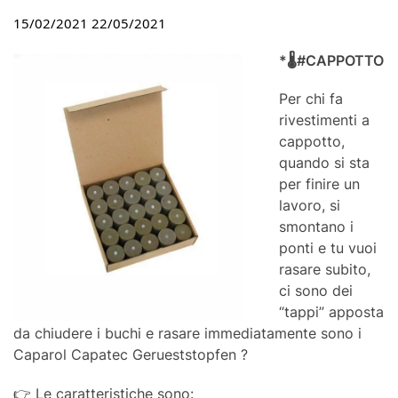
15/02/2021
22/05/2021
*🌡️#CAPPOTTO
Per chi fa
rivestimenti a
cappotto,
quando si sta
per finire un
lavoro, si
smontano i
ponti e tu vuoi
rasare subito,
ci sono dei
“tappi” apposta
da chiudere i buchi e rasare immediatamente sono i
Caparol Capatec Gerueststopfen ?
👉 Le caratteristiche sono: