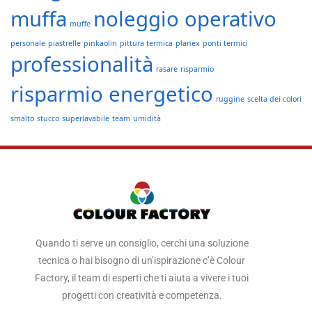
muffa
noleggio operativo
muffe
personale
piastrelle
pinkaolin
pittura termica
planex
ponti termici
professionalità
rasare
risparmio
risparmio energetico
ruggine
scelta dei colori
smalto
stucco
superlavabile
team
umidità
Quando ti serve un consiglio, cerchi una soluzione
tecnica o hai bisogno di un’ispirazione c’è Colour
Factory, il team di esperti che ti aiuta a vivere i tuoi
progetti con creatività e competenza.