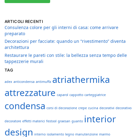
ARTICOLI RECENTI
Consulenza colore per gli interni di casa: come arrivare
preparato
Decorazioni per facciate: quando un “rivestimento” diventa
architettura
Restaurare le pareti con stile: la bellezza senza tempo delle
tappezzerie murali
TAG
atriathermika
adex
anticondensa
antimuffa
attrezzature
caparol
cappotto
carteggiatrice
condensa
corsi di decorazione
crepe
cucina
decorativi
decorativo
interior
decoratore
effetti materici
festool
graesan
guanto
design
interno
isolamento
legno
manutenzione
marmo