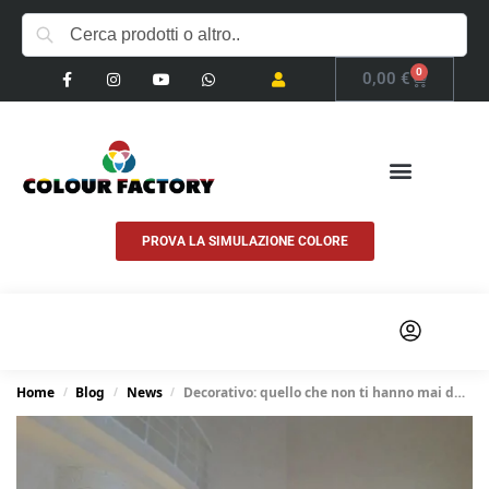
0
0,00
€
PROVA LA SIMULAZIONE COLORE
COSA FACCIAMO
Home
Blog
News
Decorativo: quello che non ti hanno mai detto e che avresti voluto sapere
/
/
/