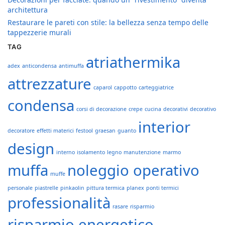
architettura
Restaurare le pareti con stile: la bellezza senza tempo delle
tappezzerie murali
TAG
atriathermika
adex
anticondensa
antimuffa
attrezzature
caparol
cappotto
carteggiatrice
condensa
corsi di decorazione
crepe
cucina
decorativi
decorativo
interior
decoratore
effetti materici
festool
graesan
guanto
design
interno
isolamento
legno
manutenzione
marmo
muffa
noleggio operativo
muffe
personale
piastrelle
pinkaolin
pittura termica
planex
ponti termici
professionalità
rasare
risparmio
risparmio energetico